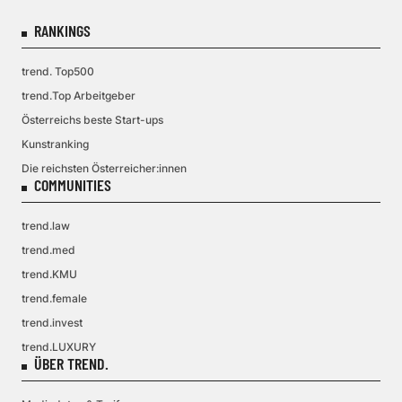
RANKINGS
trend. Top500
trend.Top Arbeitgeber
Österreichs beste Start-ups
Kunstranking
Die reichsten Österreicher:innen
COMMUNITIES
trend.law
trend.med
trend.KMU
trend.female
trend.invest
trend.LUXURY
ÜBER TREND.