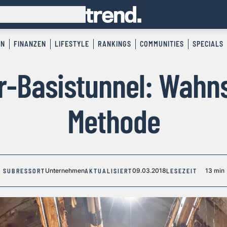
EN
FINANZEN
LIFESTYLE
RANKINGS
COMMUNITIES
SPECIALS
r-Basistunnel: Wahns
Methode
Unternehmen
09.03.2018
13 min
SUBRESSORT
AKTUALISIERT
LESEZEIT