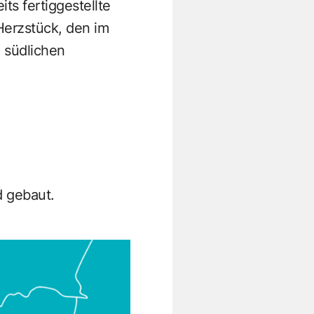
ts fertiggestellte
Herzstück, den im
m südlichen
d gebaut.