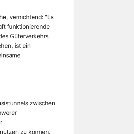
he, vernichtend: "Es
ft funktionierende
 des Güterverkehrs
hen, ist ein
meinsame
asistunnels zwischen
chwerer
r
, nutzen zu können,