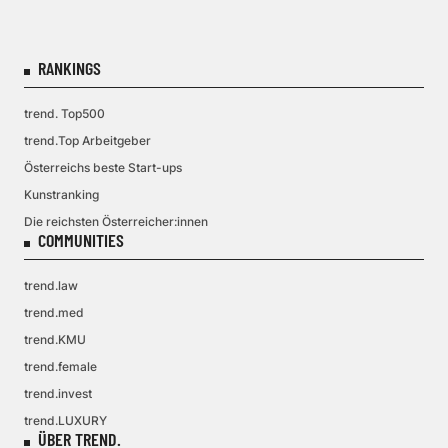
RANKINGS
trend. Top500
trend.Top Arbeitgeber
Österreichs beste Start-ups
Kunstranking
Die reichsten Österreicher:innen
COMMUNITIES
trend.law
trend.med
trend.KMU
trend.female
trend.invest
trend.LUXURY
ÜBER TREND.