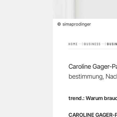
©
simaprodinger
HOME
BUSINESS
BUSI
Caroline Gager-Pa
bestimmung, Nachh
trend.
:
Warum brauc
CAROLINE GAGER-