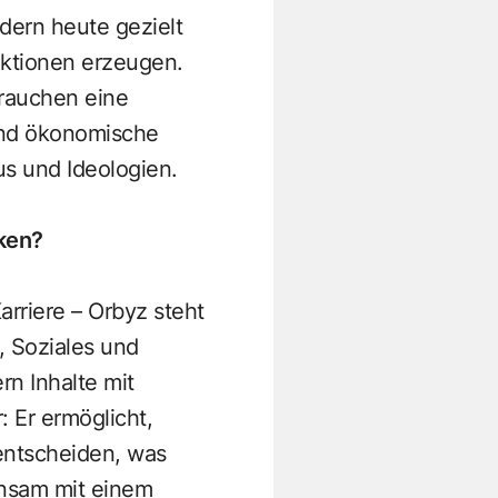
rdern heute gezielt
aktionen erzeugen.
brauchen eine
und ökonomische
s und Ideologien.
rken?
Karriere – Orbyz steht
 Soziales und
n Inhalte mit
: Er ermöglicht,
 entscheiden, was
nsam mit einem