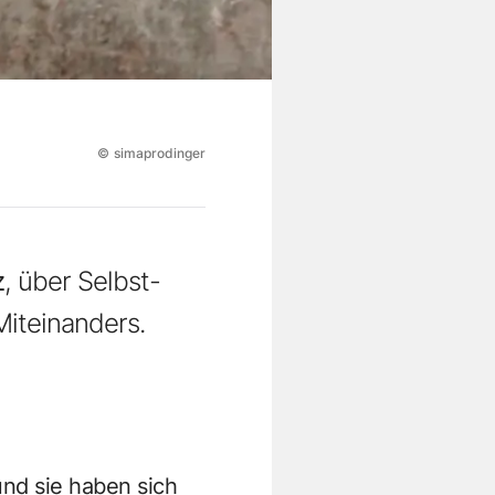
©
simaprodinger
z
, über Selbst­
Miteinanders.
und sie haben sich