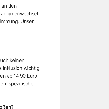
man den
Paradigmenwechsel
stimmung. Unser
auch keinen
 Inklusion wichtig
onen ab 14,90 Euro
dem spezifische
stoßen?