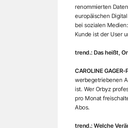
renommierten Datens
europäischen Digita
bei sozialen Medien
Kunde ist der User 
trend.
:
Das heißt, O
CAROLINE GAGER-
werbegetriebenen Alg
ist. Wer Orbyz profe
pro Monat freischal
Abos.
trend.
:
Welche Verän