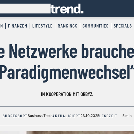
EN
FINANZEN
LIFESTYLE
RANKINGS
COMMUNITIES
SPECIALS
le Netzwerke brauche
Paradigmenwechsel
IN KOOPERATION MIT ORBYZ.
Business Tools
23.10.2025
5 min
SUBRESSORT
AKTUALISIERT
LESEZEIT