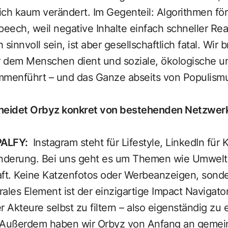
lich kaum verändert. Im Gegenteil: Algorithmen fö
peech, weil negative Inhalte einfach schneller Re
innvoll sein, ist aber gesellschaftlich fatal. Wir 
er dem Menschen dient und soziale, ökologische 
mmenführt – und das Ganze abseits von Populismu
heidet Orbyz konkret von bestehenden Netzwe
PALFY
:
Instagram steht für Lifestyle, LinkedIn für 
änderung. Bei uns geht es um Themen wie Umwelt,
aft. Keine Katzenfotos oder Werbeanzeigen, sonder
ales Element ist der einzigartige Impact Navigator
Akteure selbst zu filtern – also eigenständig zu
Außerdem haben wir Orbyz von Anfang an gemei