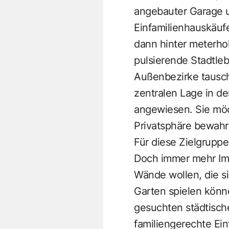
angebauter Garage u
Einfamilienhauskäufe
dann hinter meterh
pulsierende Stadtle
Außenbezirke tausch
zentralen Lage in de
angewiesen. Sie möc
Privatsphäre bewahr
Für diese Zielgrupp
Doch immer mehr Imm
Wände wollen, die s
Garten spielen könn
gesuchten städtisc
familiengerechte Ei