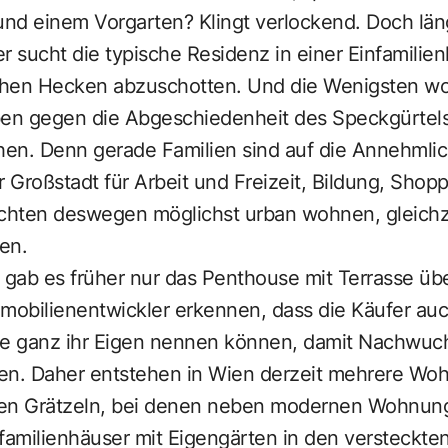
nd einem Vorgarten? Klingt verlockend. Doch läng
r sucht die typische Residenz in einer Einfamilie
ohen Hecken abzuschotten. Und die Wenigsten wo
ben gegen die Abgeschiedenheit des Speckgürtels
en. Denn gerade Familien sind auf die Annehmlic
r Großstadt für Arbeit und Freizeit, Bildung, Sho
hten deswegen möglichst urban wohnen, gleichze
en.
e gab es früher nur das Penthouse mit Terrasse üb
obilienentwickler erkennen, dass die Käufer auch
ie ganz ihr Eigen nennen können, damit Nachwuch
en. Daher entstehen in Wien derzeit mehrere Woh
hen Grätzeln, bei denen neben modernen Wohnun
nfamilienhäuser mit Eigengärten in den versteckte