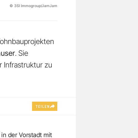
©
3SI Immogroup/JamJam
 Wohnbauprojekten
user
. Sie
Infrastruktur zu
TEILEN
in der Vorstadt mit