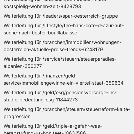
kostspielig-wohnen-zeit-8428793
Weiterleitung für /leaders/spar-oesterreich-gruppe
Weiterleitung für /lifestyle/the-hans-cote-d-azur-auf-
suche-nach-bester-bouillabaisse
Weiterleitung für /branchen/immobilien/wohnungen-
oesterreich-aktuelle-preise-trends-6243179
Weiterleitung für /service/steuern/steuerparadies-
albanien-350277
Weiterleitung für /finanzen/geld-
service/immobiliengewinne-ein-viertel-staat-359634
Weiterleitung für /geld/esg/pensionsvorsorge-ihs-
studie-bedeutung-esg-11844273
Weiterleitung für /branchen/steuern/steuerreform-kalte-
progression
Weiterleitung für /geld/triple-a-gefahr-was-
herabstufung-us-bonitaet-10631586