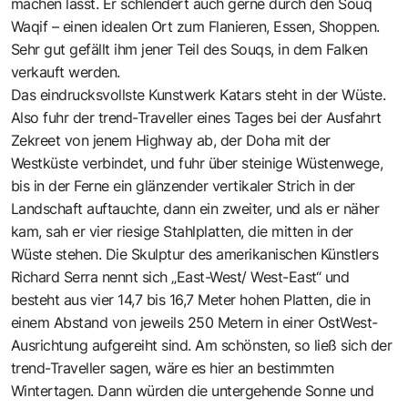
machen lässt. Er schlendert auch gerne durch den Souq
Waqif – einen idealen Ort zum Flanieren, Essen, Shoppen.
Sehr gut gefällt ihm jener Teil des Souqs, in dem Falken
verkauft werden.
Das eindrucksvollste Kunstwerk Katars steht in der Wüste.
Also fuhr der trend-Traveller eines Tages bei der Ausfahrt
Zekreet von jenem Highway ab, der Doha mit der
Westküste verbindet, und fuhr über steinige Wüstenwege,
bis in der Ferne ein glänzender vertikaler Strich in der
Landschaft auftauchte, dann ein zweiter, und als er näher
kam, sah er vier riesige Stahlplatten, die mitten in der
Wüste stehen. Die Skulptur des amerikanischen Künstlers
Richard Serra nennt sich „East-West/ West-East“ und
besteht aus vier 14,7 bis 16,7 Meter hohen Platten, die in
einem Abstand von jeweils 250 Metern in einer OstWest-
Ausrichtung aufgereiht sind. Am schönsten, so ließ sich der
trend-Traveller sagen, wäre es hier an bestimmten
Wintertagen. Dann würden die untergehende Sonne und