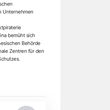
ischen
sen Unternehmen
tpiraterie
hina bemüht sich
inesischen Behörde
onale Zentren für den
Schutzes.