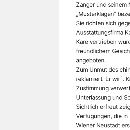
Zanger und seinem M
„Musterklagen“ bezei
Sie richten sich geg
Ausstattungsfirma Ka
Kare vertrieben wur
freundlichem Gesich
angeboten.
Zum Unmut des chines
reklamiert. Er wirft
Zustimmung verwerte
Unterlassung und S
Sichtlich erfreut ze
Verfügungen, die in
Wiener Neustadt ers