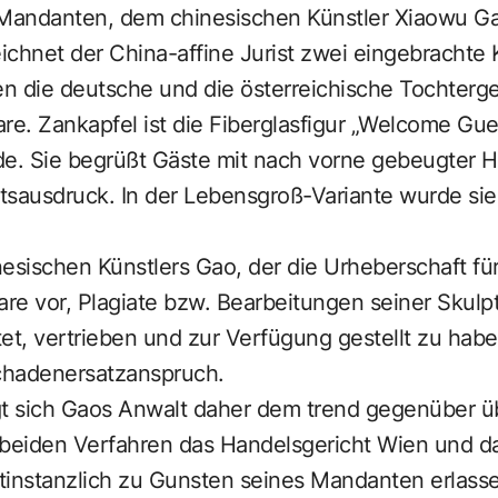
andanten, dem chinesischen Künstler Xiaowu Gao
chnet der China-affine Jurist zwei eingebrachte 
en die deutsche und die österreichische Tochterge
re. Zankapfel ist die Fiberglasfigur „Welcome Gues
de. Sie begrüßt Gäste mit nach vorne gebeugter 
tsausdruck. In der Lebensgroß-Variante wurde sie
ischen Künstlers Gao, der die Urheberschaft für 
 Kare vor, Plagiate bzw. Bearbeitungen seiner Skul
t, vertrieben und zur Verfügung gestellt zu habe
chadenersatzanspruch.
igt sich Gaos Anwalt daher dem trend gegenüber üb
 beiden Verfahren das Handelsgericht Wien und d
tinstanzlich zu Gunsten seines Mandanten erlass