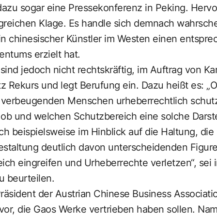
azu sogar eine Pressekonferenz in Peking. Herv
greichen Klage. Es handle sich demnach wahrsche
ein chinesischer Künstler im Westen einen entspr
entums erzielt hat.
ind jedoch nicht rechtskräftig, im Auftrag von Ka
 Rekurs und legt Berufung ein. Dazu heißt es: „O
h verbeugenden Menschen urheberrechtlich schutz
t, ob und welchen Schutzbereich eine solche Darst
ch beispielsweise im Hinblick auf die Haltung, di
estaltung deutlich davon unterscheidenden Figur
ich eingreifen und Urheberrechte verletzen“, sei 
u beurteilen.
räsident der Austrian Chinese Business Associati
vor, die Gaos Werke vertrieben haben sollen. Nam