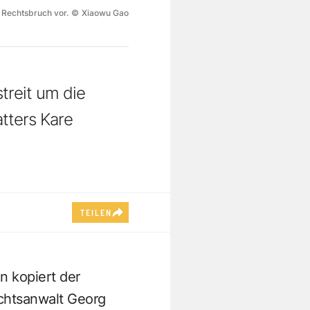
e Rechtsbruch vor.
©
Xiaowu Gao
treit um die
tters Kare
TEILEN
n kopiert der
chtsanwalt Georg