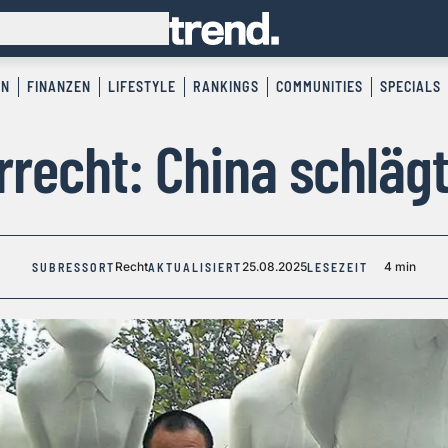
EN
FINANZEN
LIFESTYLE
RANKINGS
COMMUNITIES
SPECIALS
recht: China schläg
Recht
25.08.2025
4 min
SUBRESSORT
AKTUALISIERT
LESEZEIT