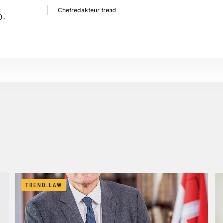
Chefredakteur trend
D.
TREND.LAW