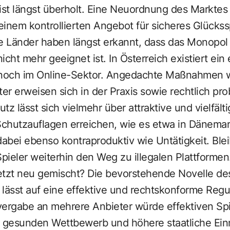
st längst überholt. Eine Neuordnung des Marktes 
 einem kontrollierten Angebot für sicheres Glückss
 Länder haben längst erkannt, dass das Monopol 
icht mehr geeignet ist. In Österreich existiert ei
 noch im Online-Sektor. Angedachte Maßnahmen w
ter erweisen sich in der Praxis sowie rechtlich pro
utz lässt sich vielmehr über attraktive und vielfäl
Schutzauflagen erreichen, wie es etwa in Dänemar
dabei ebenso kontraproduktiv wie Untätigkeit. Bl
Spieler weiterhin den Weg zu illegalen Plattformen
etzt neu gemischt? Die bevorstehende Novelle de
lässt auf eine effektive und rechtskonforme Regu
vergabe an mehrere Anbieter würde effektiven Spi
, gesunden Wettbewerb und höhere staatliche E