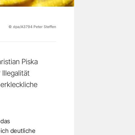
©
dpa/A3794 Peter Steffen
istian Piska
llegalität
erkleckliche
 das
ich deutliche