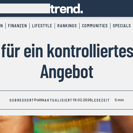
EN
FINANZEN
LIFESTYLE
RANKINGS
COMMUNITIES
SPECIALS
für ein kontrolliert
Angebot
Politik
19.02.2026
5 min
SUBRESSORT
AKTUALISIERT
LESEZEIT