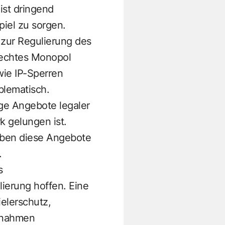
ist dringend
piel zu sorgen.
zur Regulierung des
n echtes Monopol
ie IP-Sperren
blematisch.
tige Angebote legaler
k gelungen ist.
eiben diese Angebote
.
s
lierung hoffen. Eine
elerschutz,
innahmen