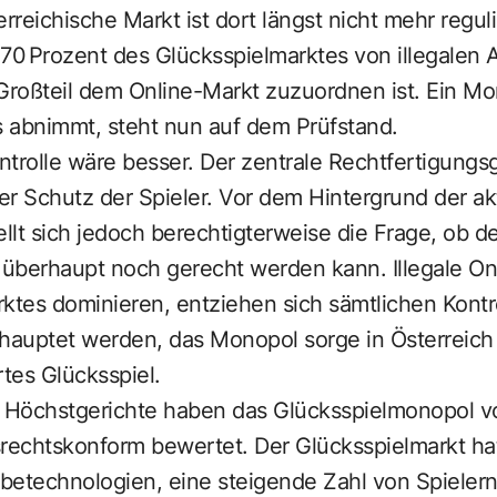
reichische Markt ist dort längst nicht mehr reguli
70 Prozent des Glücksspielmarktes von illegalen 
roßteil dem Online-Markt zuzuordnen ist. Ein Mo
s abnimmt, steht nun auf dem Prüfstand.
ontrolle wäre besser. Der zentrale Rechtfertigungs
r Schutz der Spieler. Vor dem Hintergrund der ak
ellt sich jedoch berechtigterweise die Frage, ob d
 überhaupt noch gerecht werden kann. Illegale Onl
ktes dominieren, entziehen sich sämtlichen Kontr
auptet werden, das Monopol sorge in Österreich 
rtes Glücksspiel.
n Höchstgerichte haben das Glücksspielmonopol v
rechtskonform bewertet. Der Glücksspielmarkt hat
betechnologien, eine steigende Zahl von Spieler