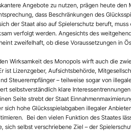
riskantere Angebote zu nutzen, prägen heute den
chtsprechung, dass Beschränkungen des Glückssp
ch der Staat also auf Spielerschutz beruft, muss 
sam verfolgt werden. Angesichts des weitgehend 
eint zweifelhaft, ob diese Voraussetzungen in Öst
n Wirksamkeit des Monopols wirft auch die zwiel
Er ist Lizenzgeber, Aufsichtsbehörde, Mitgesellsch
nd Steuerempfänger – teilweise sogar von illegal
wert selbstverständlich klare Interessentrennung
einen Seite strebt der Staat Einnahmenmaximierun
er sich hohe Glücksspielabgaben illegaler Anbiet
timieren. Bei den vielen Funktion des Staates läs
, sich selbst verschriebene Ziel – der Spielersch