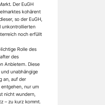
 Markt. Der EuGH
ielmarktes kohärent
dieser, so der EuGH,
unkontrollierten
erreich noch erfüllt
ichtige Rolle des
after des
en Anbietern. Diese
en und unabhängige
g an, auf der
er entgehen, nur um
st nicht wundern,
utz – zu kurz kommt.