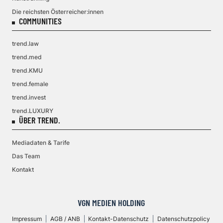
Die reichsten Österreicher:innen
COMMUNITIES
trend.law
trend.med
trend.KMU
trend.female
trend.invest
trend.LUXURY
ÜBER TREND.
Mediadaten & Tarife
Das Team
Kontakt
VGN MEDIEN HOLDING
Impressum
AGB / ANB
Kontakt-Datenschutz
Datenschutzpolicy