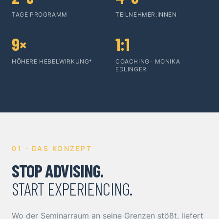
TAGE PROGRAMM
TEILNEHMER:INNEN
9×
1:1
HÖHERE HEBELWIRKUNG*
COACHING · MONIKA
EDLINGER
01 · DAS KONZEPT
STOP ADVISING.
START EXPERIENCING.
Wo der Seminarraum an seine Grenzen stößt, liefert