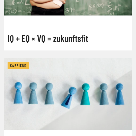
IQ + EQ × VQ = zukunftsfit
KARRIERE