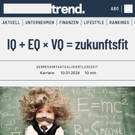
ABO
AKTUELL
UNTERNEHMEN
FINANZEN
LIFESTYLE
RANKINGS
IQ + EQ × VQ = zukunftsfit
SUBRESSORT
AKTUALISIERT
LESEZEIT
Karriere
10.01.2024
10 min