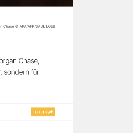
an Chase
©
APA/AFP/SAUL LOEB
Morgan Chase,
, sondern für
TEILEN