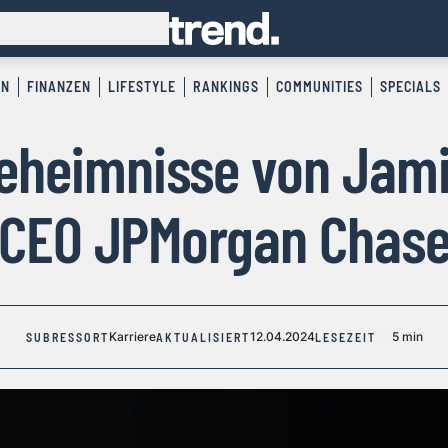
EN
FINANZEN
LIFESTYLE
RANKINGS
COMMUNITIES
SPECIALS
eheimnisse von Jam
CEO JPMorgan Chas
Karriere
12.04.2024
5 min
SUBRESSORT
AKTUALISIERT
LESEZEIT