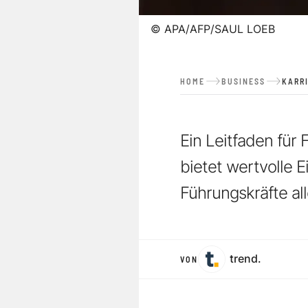
©
APA/AFP/SAUL LOEB
HOME
BUSINESS
KARR
Ein Leitfaden fü
bietet wertvolle E
Führungskräfte all
trend.
VON