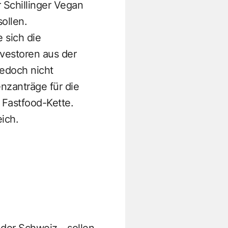
 Schillinger Vegan
ollen.
 sich die
nvestoren aus der
jedoch nicht
enzanträge für die
 Fastfood-Kette.
ich.
der Schweiz - sollen