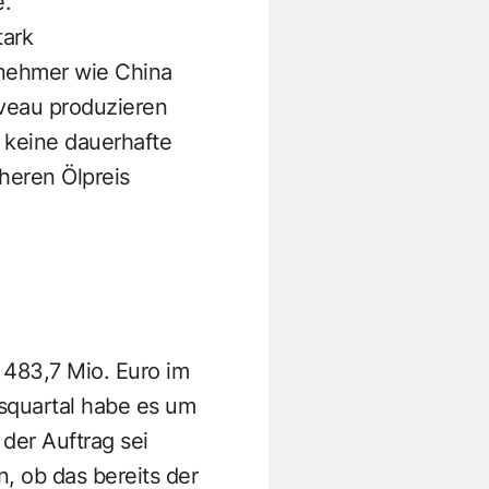
.“
tark
bnehmer wie China
veau produzieren
r keine dauerhafte
heren Ölpreis
 483,7 Mio. Euro im
ssquartal habe es um
der Auftrag sei
, ob das bereits der