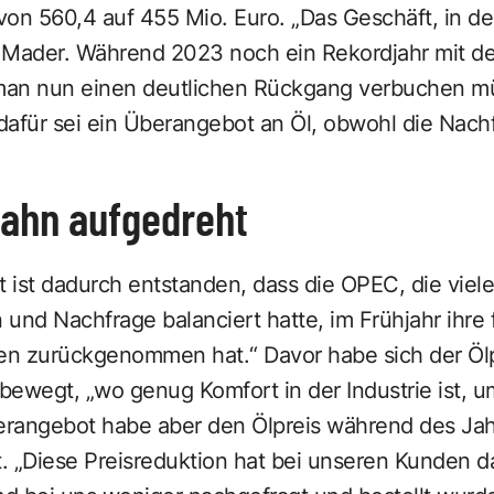
on 560,4 auf 455 Mio. Euro. „Das Geschäft, in dem 
te Mader. Während 2023 noch ein Rekordjahr mit 
man nun einen deutlichen Rückgang verbuchen mü
afür sei ein Überangebot an Öl, obwohl die Nachf
hahn aufgedreht
 ist dadurch entstanden, dass die OPEC, die viel
und Nachfrage balanciert hatte, im Frühjahr ihre f
n zurückgenommen hat.“ Davor habe sich der Ölp
 bewegt, „wo genug Komfort in der Industrie ist, u
berangebot habe aber den Ölpreis während des Ja
. „Diese Preisreduktion hat bei unseren Kunden d