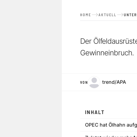
HOME
AKTUELL
UNTE
Der Ölfeldausrüst
Gewinneinbruch.
trend/APA
VON
INHALT
OPEC hat Ölhahn aufg