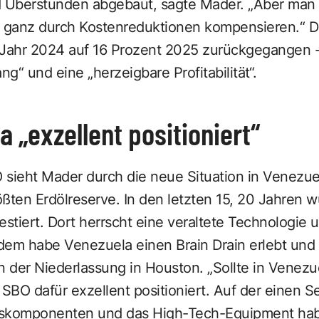
d Überstunden abgebaut, sagte Mader. „Aber man
 ganz durch Kostenreduktionen kompensieren.“ D
 Jahr 2024 auf 16 Prozent 2025 zurückgegangen - 
g“ und eine „herzeigbare Profitabilität“.
a „exzellent positioniert“
sieht Mader durch die neue Situation in Venezuel
ßten Erdölreserve. In den letzten 15, 20 Jahren w
estiert. Dort herrscht eine veraltete Technologie
erdem habe Venezuela einen Brain Drain erlebt und
n der Niederlassung in Houston. „Sollte in Venezue
 SBO dafür exzellent positioniert. Auf der einen Se
nskomponenten und das High-Tech-Equipment hab