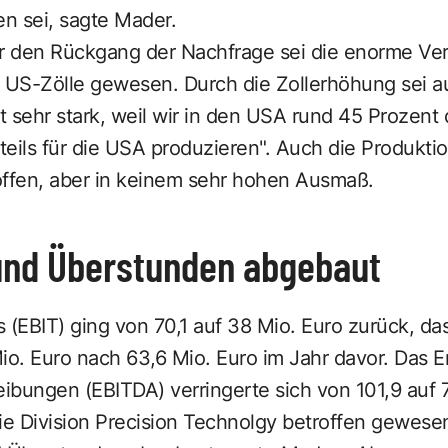
 sei, sagte Mader.
ür den Rückgang der Nachfrage sei die enorme Ve
e US-Zölle gewesen. Durch die Zollerhöhung sei a
ht sehr stark, weil wir in den USA rund 45 Prozent 
eils für die USA produzieren". Auch die Produktion
offen, aber in keinem sehr hohen Ausmaß.
 und Überstunden abgebaut
 (EBIT) ging von 70,1 auf 38 Mio. Euro zurück, da
io. Euro nach 63,6 Mio. Euro im Jahr davor. Das E
bungen (EBITDA) verringerte sich von 101,9 auf 7
e Division Precision Technolgy betroffen gewese