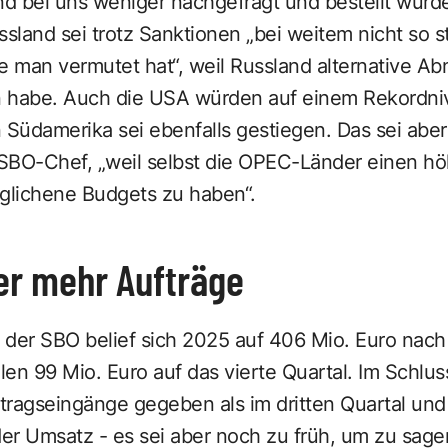
nd bei uns weniger nachgefragt und bestellt wurde
ssland sei trotz Sanktionen „bei weitem nicht so s
 man vermutet hat“, weil Russland alternative A
n habe. Auch die USA würden auf einem Rekordni
 Südamerika sei ebenfalls gestiegen. Das sei abe
 SBO-Chef, „weil selbst die OPEC-Länder einen hö
glichene Budgets zu haben“.
er mehr Aufträge
 der SBO belief sich 2025 auf 406 Mio. Euro nach
elen 99 Mio. Euro auf das vierte Quartal. Im Schlu
ragseingänge gegeben als im dritten Quartal und 
r Umsatz - es sei aber noch zu früh, um zu sagen