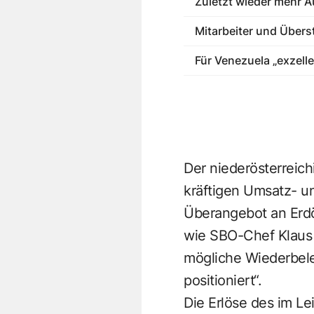
Zuletzt wieder mehr A
Mitarbeiter und Über
Für Venezuela „exzelle
Der niederösterreich
kräftigen Umsatz- u
Überangebot an Erdö
wie SBO-Chef Klaus 
mögliche Wiederbele
positioniert“.
Die Erlöse des im L