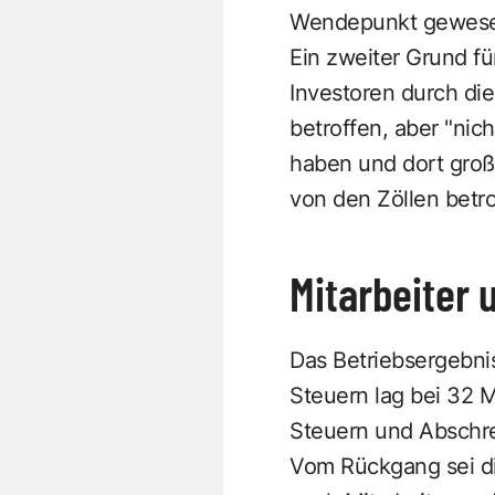
Wendepunkt gewesen
Ein zweiter Grund f
Investoren durch di
betroffen, aber "nic
haben und dort großt
von den Zöllen betr
Mitarbeiter
Das Betriebsergebnis
Steuern lag bei 32 M
Steuern und Abschrei
Vom Rückgang sei di