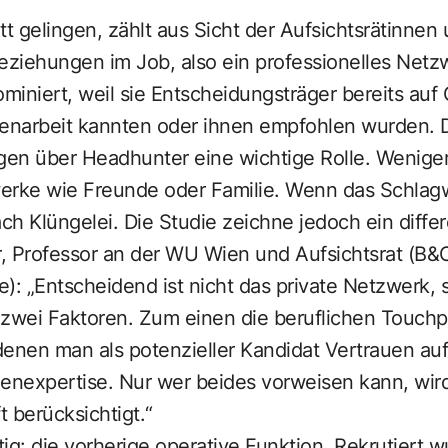
itt gelingen, zählt aus Sicht der Aufsichtsrätinnen 
eziehungen im Job, also ein professionelles Netz
iniert, weil sie Entscheidungsträger bereits auf 
narbeit kannten oder ihnen empfohlen wurden. 
ngen über Headhunter eine wichtige Rolle. Wenige
erke wie Freunde oder Familie. Wenn das Schlagwo
ch Klüngelei. Die Studie zeichne jedoch ein differ
, Professor an der WU Wien und Aufsichtsrat (B&C
): „Entscheidend ist nicht das private Netzwerk,
wei Faktoren. Zum einen die beruflichen Touchpo
denen man als potenzieller Kandidat Vertrauen au
henexpertise. Nur wer beides vorweisen kann, wird
t berücksichtigt.“
ig: die vorherige operative Funktion. Rekrutiert w