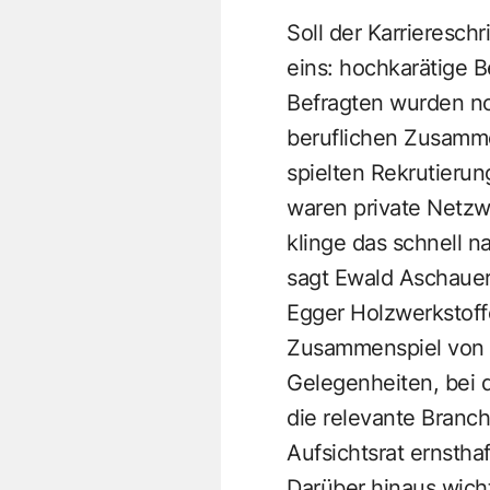
Soll der Karriereschr
eins: hochkarätige B
Befragten wurden nom
beruflichen Zusamme
spielten Rekrutieru
waren private Netzw
klinge das schnell na
sagt Ewald Aschauer
Egger Holzwerkstoffe
Zusammenspiel von z
Gelegenheiten, bei 
die relevante Branc
Aufsichtsrat ernsthaf
Darüber hinaus wicht