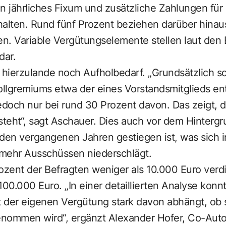
ein jährliches Fixum und zusätzliche Zahlungen für
halten. Rund fünf Prozent beziehen darüber hina
en. Variable Vergütungselemente stellen laut den 
dar.
 hierzulande noch Aufholbedarf. „Grundsätzlich so
llgremiums etwa der eines Vorstandsmitglieds en
 jedoch nur bei rund 30 Prozent davon. Das zeigt,
teht“, sagt Aschauer. Dies auch vor dem Hintergr
 den vergangenen Jahren gestiegen ist, was sich i
mehr Ausschüssen niederschlägt.
zent der Befragten weniger als 10.000 Euro ver
100.000 Euro. „In einer detaillierten Analyse konn
t der eigenen Vergütung stark davon abhängt, ob si
mmen wird“, ergänzt Alexander Hofer, Co-Autor