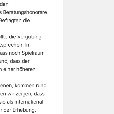
 den
us Beratungshonorare
Befragten die
llte die Vergütung
tsprechen. In
 dass noch Spielraum
und, dass der
n einer höheren
dienen, kommen rund
ten wir zeigen, dass
e als international
 der Erhebung. ­