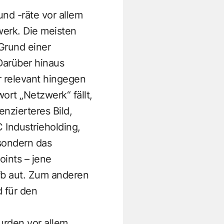
und -räte vor allem
werk. Die meisten
Grund einer
Darüber hinaus
r relevant hingegen
rt „Netzwerk“ fällt,
enzierteres Bild,
 Industrieholding,
 sondern das
ints – jene
fb aut. Zum anderen
 für den
urden vor allem