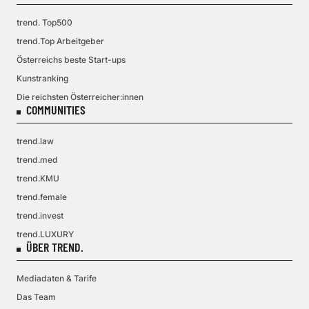
trend. Top500
trend.Top Arbeitgeber
Österreichs beste Start-ups
Kunstranking
Die reichsten Österreicher:innen
COMMUNITIES
trend.law
trend.med
trend.KMU
trend.female
trend.invest
trend.LUXURY
ÜBER TREND.
Mediadaten & Tarife
Das Team