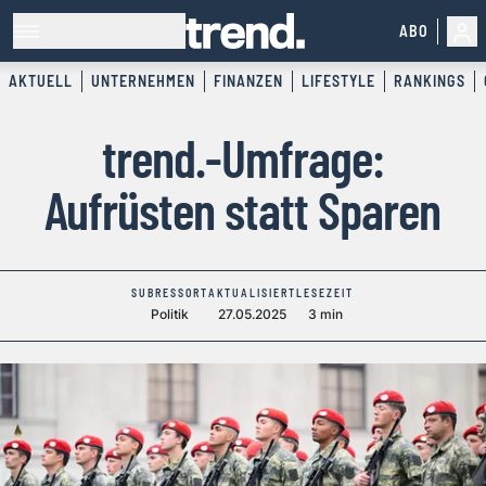
ABO
AKTUELL
UNTERNEHMEN
FINANZEN
LIFESTYLE
RANKINGS
trend.-Umfrage:
Aufrüsten statt Sparen
SUBRESSORT
AKTUALISIERT
LESEZEIT
Politik
27.05.2025
3 min