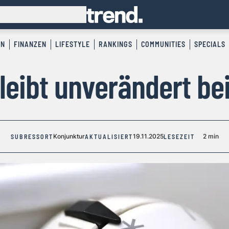
EN
FINANZEN
LIFESTYLE
RANKINGS
COMMUNITIES
SPECIALS
bleibt unverändert be
Konjunktur
19.11.2025
2 min
SUBRESSORT
AKTUALISIERT
LESEZEIT