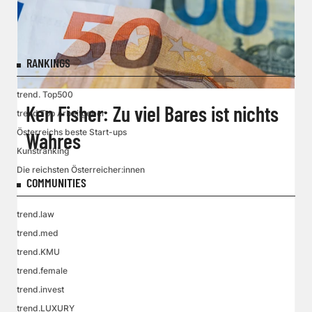
RANKINGS
trend. Top500
Ken Fisher: Zu viel Bares ist nichts
trend.Top Arbeitgeber
Österreichs beste Start-ups
Wahres
Kunstranking
Die reichsten Österreicher:innen
COMMUNITIES
trend.law
trend.med
trend.KMU
trend.female
trend.invest
trend.LUXURY