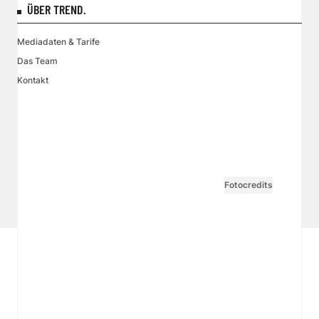
ÜBER TREND.
Mediadaten & Tarife
Das Team
Kontakt
VGN MEDIEN HOLDING
Impressum
AGB / ANB
Kontakt-Datenschutz
Datenschutzpolicy
Tarife Print / Online
Redirect Sitemap
Cookie Einstellungen
Vertrag widerrufen
Fotocredits