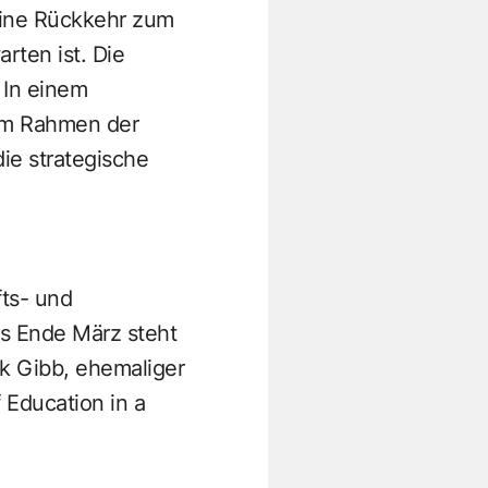
 eine Rückkehr zum
rten ist. Die
 In einem
im Rahmen der
ie strategische
fts- und
ts Ende März steht
ck Gibb, ehemaliger
 Education in a