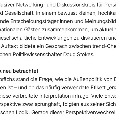
klusiver Networking- und Diskussionskreis für Pers
und Gesellschaft. In einem bewusst kleinen, hochka
nde Entscheidungsträger:innen und Meinungsbild
rnationalen Gästen zusammenkommen, um aktuelle
gesellschaftliche Entwicklungen zu diskutieren un
Auftakt bildete ein Gespräch zwischen trend-Che
schen Politikwissenschafter Doug Stokes.
k neu betrachtet
rächs stand die Frage, wie die Außenpolitik von
en ist – und ob das häufig verwendete Etikett „erra
 diese verbreitete Interpretation infrage. Viele En
spektive zwar sprunghaft, folgten aus seiner Sicht
ischen Logik. Gerade dieser Perspektivenwechsel