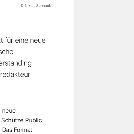
©
Niklas Schnaubelt
kt für eine neue
ische
erstanding
fredakteur
e neue
 Schütze Public
. Das Format