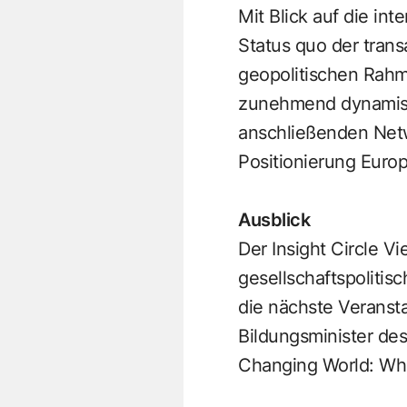
Mit Blick auf die i
Status quo der tran
geopolitischen Rahm
zunehmend dynamisc
anschließenden Netw
Positionierung Europ
Ausblick
Der Insight Circle V
gesellschaftspolitis
die nächste Veranst
Bildungsminister de
Changing World: Wha