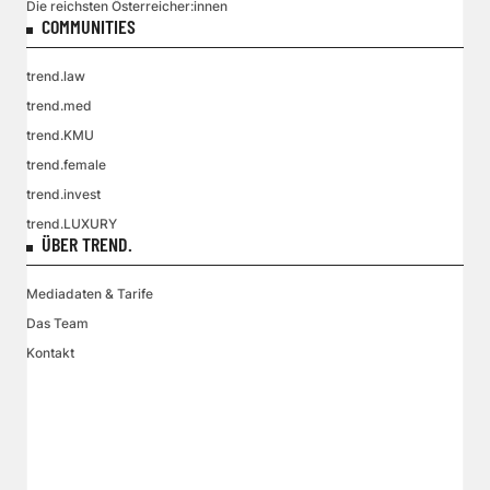
Die reichsten Österreicher:innen
COMMUNITIES
trend.law
trend.med
trend.KMU
trend.female
trend.invest
trend.LUXURY
ÜBER TREND.
Mediadaten & Tarife
Das Team
Kontakt
VGN MEDIEN HOLDING
Impressum
AGB / ANB
Kontakt-Datenschutz
Datenschutzpolicy
Tarife Print / Online
Redirect Sitemap
Cookie Einstellungen