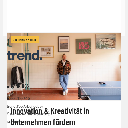
UNTERNEHMEN
RANKINGS
trend. Top500
trend.Top Arbeitgeber
Innovation & Kreativität in
Österreichs beste Start-ups
Unternehmen fördern
Kunstranking