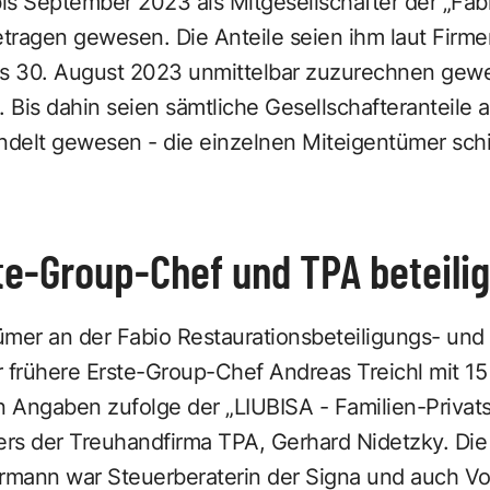
bis September 2023 als Mitgesellschafter der „Fab
tragen gewesen. Die Anteile seien ihm laut Fir
is 30. August 2023 unmittelbar zuzurechnen gewe
Bis dahin seien sämtliche Gesellschafteranteile a
delt gewesen - die einzelnen Miteigentümer schi
e-Group-Chef und TPA beteilig
ümer an der Fabio Restaurationsbeteiligungs- un
er frühere Erste-Group-Chef Andreas Treichl mit 15
 Angaben zufolge der „LIUBISA - Familien-Privats
rs der Treuhandfirma TPA, Gerhard Nidetzky. Die 
hrmann war Steuerberaterin der Signa und auch Vor