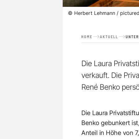
©
Herbert Lehmann / picture
HOME
AKTUELL
UNTE
Die Laura Privatst
verkauft. Die Pri
René Benko persö
Die Laura Privatstif
Benko gebunkert ist,
Anteil in Höhe von 