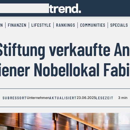
EN
FINANZEN
LIFESTYLE
RANKINGS
COMMUNITIES
SPECIALS
tiftung verkaufte An
ener Nobellokal Fab
Unternehmen
23.06.2025
3 min
SUBRESSORT
AKTUALISIERT
LESEZEIT