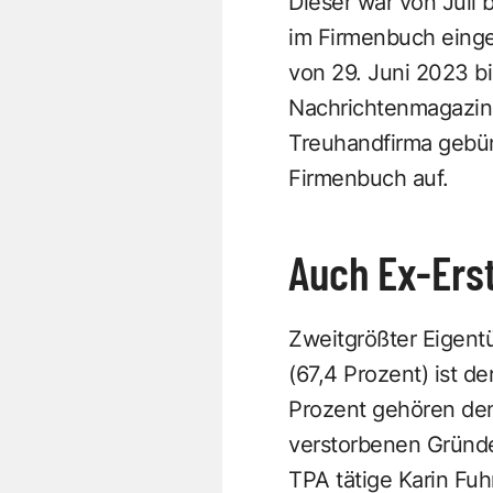
Dieser war von Juli 
im Firmenbuch einge
von 29. Juni 2023 b
Nachrichtenmagazin. 
Treuhandfirma gebün
Firmenbuch auf.
Auch Ex-Erst
Zweitgrößter Eigent
(67,4 Prozent) ist d
Prozent gehören den
verstorbenen Gründe
TPA tätige Karin Fu