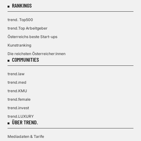
RANKINGS
trend. Top500
trend.Top Arbeitgeber
Österreichs beste Start-ups
Kunstranking
Die reichsten Österreicher:innen
COMMUNITIES
trend.law
trend.med
trend.KMU
trend.female
trend.invest
trend.LUXURY
ÜBER TREND.
Mediadaten & Tarife