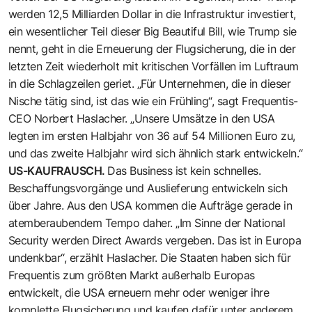
werden 12,5 Milliarden Dollar in die Infrastruktur investiert,
ein wesentlicher Teil dieser Big Beautiful Bill, wie Trump sie
nennt, geht in die Erneuerung der Flugsicherung, die in der
letzten Zeit wiederholt mit kritischen Vorfällen im Luftraum
in die Schlag­zeilen geriet. „Für Unternehmen, die in dieser
Nische tätig sind, ist das wie ein Frühling“, sagt Frequentis-
CEO Norbert Haslacher. „Unsere Umsätze in den USA
legten im ersten Halbjahr von 36 auf 54 Millionen Euro zu,
und das zweite Halbjahr wird sich ähnlich stark entwickeln.“
US-KAUFRAUSCH.
Das Business ist kein schnelles.
Beschaffungsvorgänge und Aus­lieferung entwickeln sich
über ­Jahre. Aus den USA kommen die Aufträge gerade in
atemberaubendem Tempo daher. „Im Sinne der National
Security werden Direct Awards vergeben. Das ist in Europa
undenkbar“, erzählt Haslacher. Die Staaten haben sich für
Frequentis zum größten Markt außerhalb Europas
entwickelt, die USA erneuern mehr oder weniger ihre
komplette Flugsicherung und kaufen dafür unter anderem