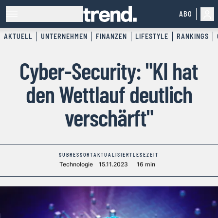
ABO
AKTUELL
UNTERNEHMEN
FINANZEN
LIFESTYLE
RANKINGS
Cyber-Security: "KI hat
den Wettlauf deutlich
verschärft"
SUBRESSORT
AKTUALISIERT
LESEZEIT
Technologie
15.11.2023
16 min