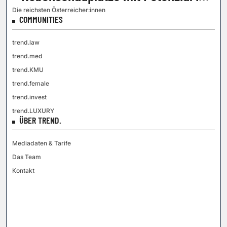
der Transportlogistik
Die reichsten Österreicher:innen
COMMUNITIES
trend.law
trend.med
trend.KMU
trend.female
trend.invest
trend.LUXURY
ÜBER TREND.
Mediadaten & Tarife
Das Team
Kontakt
VGN MEDIEN HOLDING
Impressum
AGB / ANB
Kontakt-Datenschutz