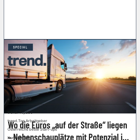
SPECIAL
RANKINGS
trend. Top500
trend.Top Arbeitgeber
Wo die Euros „auf der Straße“ liegen
Österreichs beste Start-ups
– Nebenschauplätze mit Potenzial in
Kunstranking