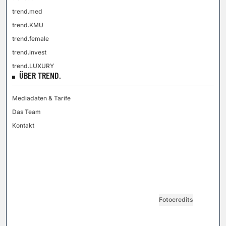
trend.med
trend.KMU
trend.female
trend.invest
trend.LUXURY
ÜBER TREND.
Mediadaten & Tarife
Das Team
Kontakt
VGN MEDIEN HOLDING
Impressum
AGB / ANB
Kontakt-Datenschutz
Datenschutzpolicy
Tarife Print / Online
Redirect Sitemap
Cookie Einstellungen
Vertrag widerrufen
Fotocredits