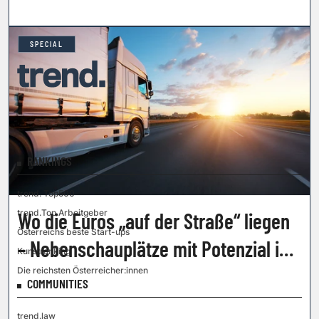
SPECIAL
RANKINGS
trend. Top500
trend.Top Arbeitgeber
Wo die Euros „auf der Straße“ liegen
Österreichs beste Start-ups
– Nebenschauplätze mit Potenzial in
Kunstranking
der Transportlogistik
Die reichsten Österreicher:innen
COMMUNITIES
trend.law