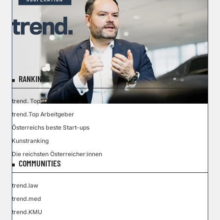
RANKINGS
trend. Top500
trend.Top Arbeitgeber
Österreichs beste Start-ups
Kunstranking
Die reichsten Österreicher:innen
COMMUNITIES
trend.law
trend.med
trend.KMU