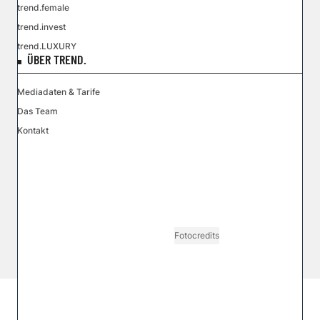
trend.female
trend.invest
trend.LUXURY
ÜBER TREND.
Mediadaten & Tarife
Das Team
Kontakt
VGN MEDIEN HOLDING
Impressum
AGB / ANB
Kontakt-Datenschutz
Datenschutzpolicy
Tarife Print / Online
Redirect Sitemap
Cookie Einstellungen
Vertrag widerrufen
Fotocredits