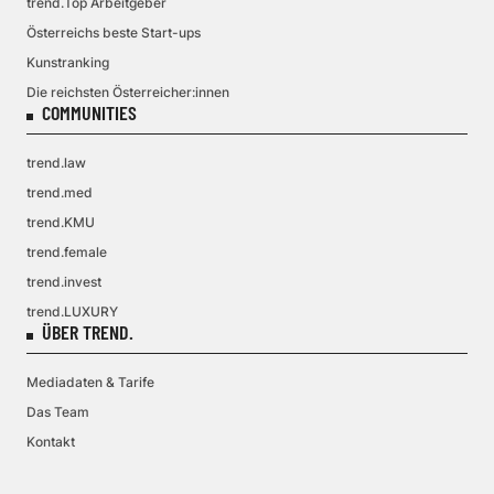
trend.Top Arbeitgeber
Österreichs beste Start-ups
Kunstranking
Die reichsten Österreicher:innen
COMMUNITIES
trend.law
trend.med
trend.KMU
trend.female
trend.invest
trend.LUXURY
ÜBER TREND.
Mediadaten & Tarife
Das Team
Kontakt