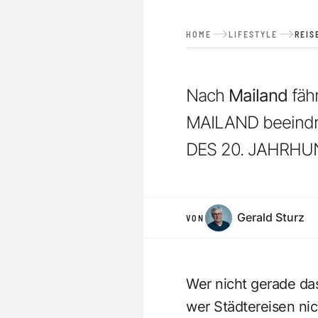
HOME
LIFESTYLE
REIS
Nach
Mailand
fäh
MAILAND beeindr
DES 20. JAHRHUND
Gerald Sturz
VON
Wer nicht gerade das
wer Städtereisen nic