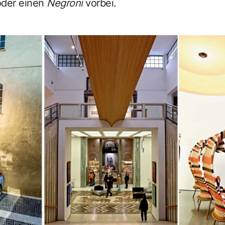
oder einen
Negroni
vorbei.