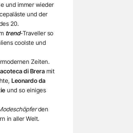
rne und immer wieder
ncepaläste und der
 des 20.
em
trend
-Traveller so
aliens coolste und
ormodernen Zeiten.
acoteca di Brera
mit
chte,
Leonardo da
ie
und so einiges
Modeschöpfer
den
 in aller Welt.