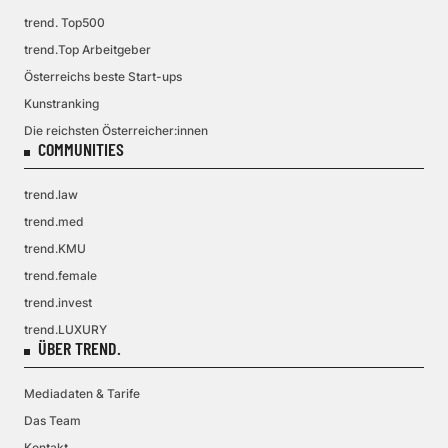
trend. Top500
trend.Top Arbeitgeber
Österreichs beste Start-ups
Kunstranking
Die reichsten Österreicher:innen
COMMUNITIES
trend.law
trend.med
trend.KMU
trend.female
trend.invest
trend.LUXURY
ÜBER TREND.
Mediadaten & Tarife
Das Team
Kontakt