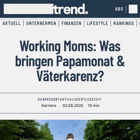
ABO
AKTUELL
UNTERNEHMEN
FINANZEN
LIFESTYLE
RANKINGS
Working Moms: Was
bringen Papamonat &
Väterkarenz?
SUBRESSORT
AKTUALISIERT
LESEZEIT
Karriere
02.08.2022
15 min