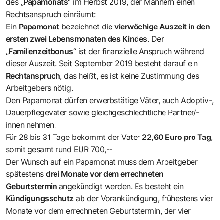
des „
Papamonats
“ im Herbst 2019, der Männern einen
Rechtsanspruch einräumt:
Ein
Papamonat
bezeichnet die
vierwöchige Auszeit in den
ersten zwei Lebensmonaten des Kindes
. Der
„
Familienzeitbonus
“ ist der finanzielle Anspruch während
dieser Auszeit. Seit September 2019 besteht darauf ein
Rechtanspruch
, das heißt, es ist keine Zustimmung des
Arbeitgebers nötig.
Den Papamonat dürfen erwerbstätige Väter, auch Adoptiv-,
Dauerpflegeväter sowie gleichgeschlechtliche Partner/-
innen nehmen.
Für 28 bis 31 Tage bekommt der Vater
22,60 Euro pro Tag
,
somit gesamt rund EUR 700,--
Der Wunsch auf ein Papamonat muss dem Arbeitgeber
spätestens
drei Monate vor dem errechneten
Geburtstermin
angekündigt werden. Es besteht ein
Kündigungsschutz
ab der Vorankündigung, frühestens vier
Monate vor dem errechneten Geburtstermin, der vier