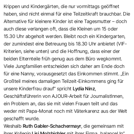
Krippen und Kindergärten, die nur vormittags geöffnet
haben, sind nicht einmal für eine Teilzeitkraft brauchbar. Die
Alternative für kleinere Kinder ist eine Tagesmutter – doch
auch diese verlangen oft, dass die Kleinen um 15 oder
15.30 Uhr abgeholt werden. Bleibt noch ein Kindergarten,
der zumindest eine Betreuung bis 18.30 Uhr anbietet (VIF-
Kriterien, siehe unten) und die Hoffnung, dass einer der
beiden Elternteile früh genug aus dem Büro wegkommt.
Viele Jungfamilien entscheiden sich daher am Ende doch
für eine Nanny, vorausgesetzt das Einkommen stimmt. „Ein
Großteil meines damaligen Teilzeit-Einkommens ging für
unsere Kinderfrau drauf“ spricht
Lydia Ninz
,
Geschäftsführerin von
AJOUR-Arbeit für JournalistInnen
,
ein Problem an, das sie mit vielen Frauen teilt und das
weder mit Papa-Monat noch mit Väterkarenz aus der Welt
geschafft wurde.
Weshalb
Ruth Gabler-Schachermayr
, die gemeinsam mit
ihrer Kollegin
Lisi Molzbichler
mit ihrer Firma „
balanceUp
“