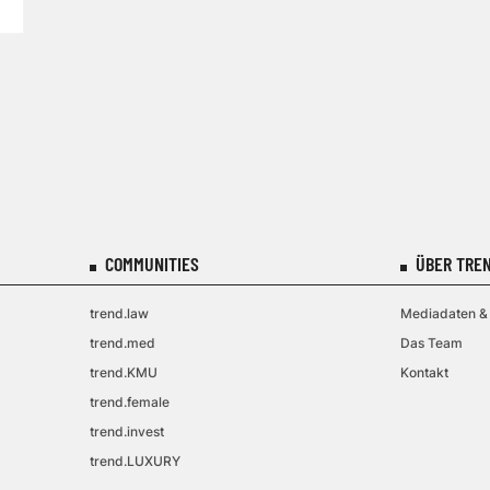
COMMUNITIES
ÜBER TREN
trend.law
Mediadaten & 
trend.med
Das Team
trend.KMU
Kontakt
trend.female
trend.invest
trend.LUXURY