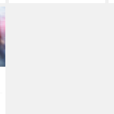
näher. Demnac...
.