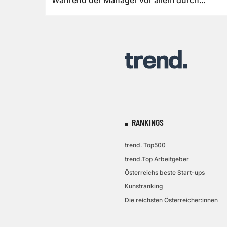
Während der Manager vor allem durch
organisatorisches...
RANKINGS
trend. Top500
trend.Top Arbeitgeber
Österreichs beste Start-ups
Kunstranking
Die reichsten Österreicher:innen