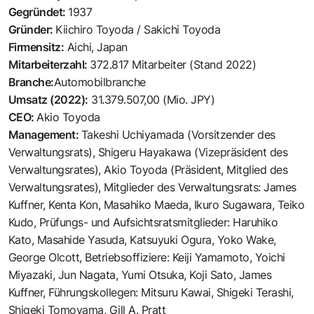
Gegründet:
1937
Gründer:
Kiichiro Toyoda / Sakichi Toyoda
Firmensitz:
Aichi, Japan
Mitarbeiterzahl:
372.817 Mitarbeiter (Stand 2022)
Branche:
Automobilbranche
Umsatz (2022):
31.379.507,00 (Mio. JPY)
CEO:
Akio Toyoda
Management:
Takeshi Uchiyamada (Vorsitzender des
Verwaltungsrats), Shigeru Hayakawa (Vizepräsident des
Verwaltungsrates), Akio Toyoda (Präsident, Mitglied des
Verwaltungsrates), Mitglieder des Verwaltungsrats: James
Kuffner, Kenta Kon, Masahiko Maeda, Ikuro Sugawara, Teiko
Kudo, Prüfungs- und Aufsichtsratsmitglieder: Haruhiko
Kato, Masahide Yasuda, Katsuyuki Ogura, Yoko Wake,
George Olcott, Betriebsoffiziere: Keiji Yamamoto, Yoichi
Miyazaki, Jun Nagata, Yumi Otsuka, Koji Sato, James
Kuffner, Führungskollegen: Mitsuru Kawai, Shigeki Terashi,
Shigeki Tomoyama, Gill A. Pratt