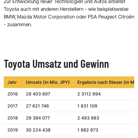
Zur Entwicklung neuer Technologien und Autos arbeitet
Toyota auch mit anderen Herstellern - wie beispielsweise
BMW, Mazda Motor Corporation oder PSA Peugeot Citroën
- zusammen.
Toyota Umsatz und Gewinn
Jahr
Umsatz (in Mio. JPY)
Ergebnis nach Steuer (in Mio
2016
28 403 897
2 3112 694
2017
27 621 746
1 831 109
2018
29 384 077
2 493 983
2019
30 224 438
1 882 873