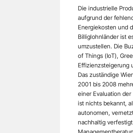
Die industrielle Pro
aufgrund der fehlen
Energiekosten und d
Billiglohnländer ist 
umzustellen. Die Buz
of Things (IoT), Gre
Effizienzsteigerung
Das zuständige Wiene
2001 bis 2008 mehre
einer Evaluation de
ist nichts bekannt, a
autonomen, vernetzte
nachhaltig verfestig
Managementberatung 