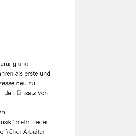
ierung und
ahren als erste und
zesse neu zu
h den Einsatz von
 –
en.
musik“ mehr. Jeder
e früher Arbeiter –