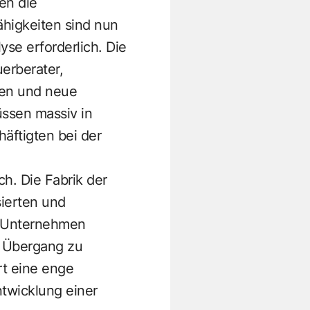
en die
ähigkeiten sind nun
se erforderlich. Die
erberater,
lden und neue
ssen massiv in
äftigten bei der
h. Die Fabrik der
sierten und
r. Unternehmen
n Übergang zu
rt eine enge
twicklung einer