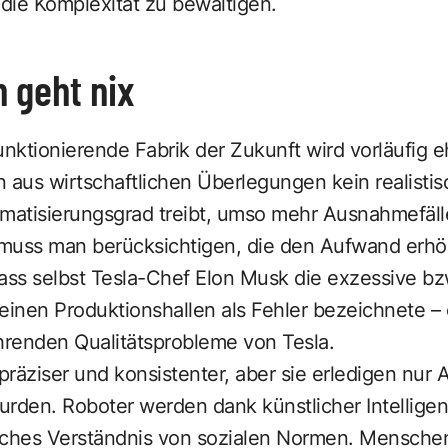
 die Komplexität zu bewältigen.
 geht nix
unktionierende Fabrik der Zukunft wird vorläufig e
on aus wirtschaftlichen Überlegungen kein realistis
atisierungsgrad treibt, umso mehr Ausnahmefäll
n muss man berücksichtigen, die den Aufwand erh
ass selbst Tesla-Chef Elon Musk die exzessive bz
einen Produktionshallen als Fehler bezeichnete –
renden Qualitätsprobleme von Tesla.
räziser und konsistenter, aber sie erledigen nur A
urden. Roboter werden dank künstlicher Intelligen
gliches Verständnis von sozialen Normen. Mensch