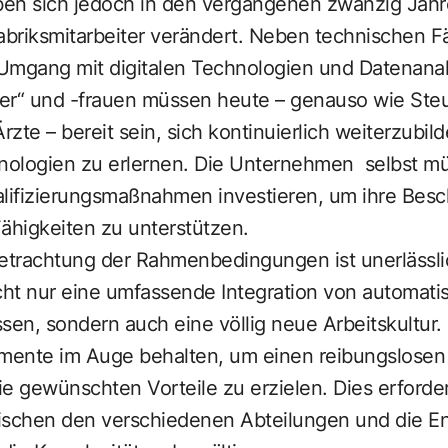
en sich jedoch in den vergangenen zwanzig Jahr
briksmitarbeiter verändert. Neben technischen F
Umgang mit digitalen Technologien und Datenanaly
er“ und -frauen müssen heute – genauso wie Steu
zte – bereit sein, sich kontinuierlich weiterzubi
ologien zu erlernen. Die Unternehmen selbst mü
ifizierungsmaßnahmen investieren, um ihre Besch
ähigkeiten zu unterstützen.
etrachtung der Rahmenbedingungen ist unerlässlic
cht nur eine umfassende Integration von automati
essen, sondern auch eine völlig neue Arbeitskultu
emente im Auge behalten, um einen reibungslose
e gewünschten Vorteile zu erzielen. Dies erforde
schen den verschiedenen Abteilungen und die En