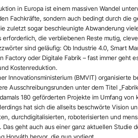
duktion in Europa ist einem massiven Wandel unter
den Fachkräfte, sondern auch bedingt durch die 
ie zuletzt sogar beschleunigte Abwanderung viele
es erforderlich, die verbliebenen Reste mutig, clev
zwörter sind geläufig: Ob Industrie 4.0, Smart Man
en Factory oder Digitale Fabrik – fast immer geht 
 und Kostenreduktion.
r Innovationsministerium (BMVIT) organisierte be
re Ausschreibungsrunden unter dem Titel „Fabrik
r damals 180 geförderten Projekte im Umfang von 
llerdings hat sich die allseits beschwörte Vision u
n, durchdigitalisierten, roboterisierten und men
t. Das geht auch aus einer ganz aktuellen Studie d
Horváth hervor, die nun vorliegt.