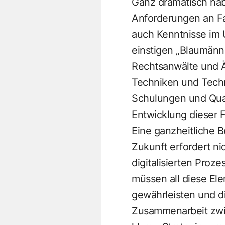
Ganz dramatisch hab
Anforderungen an Fa
auch Kenntnisse im 
einstigen „Blaumänn
Rechtsanwälte und Är
Techniken und Techn
Schulungen und Qual
Entwicklung dieser F
Eine ganzheitliche B
Zukunft erfordert ni
digitalisierten Proz
müssen all diese El
gewährleisten und di
Zusammenarbeit zwi