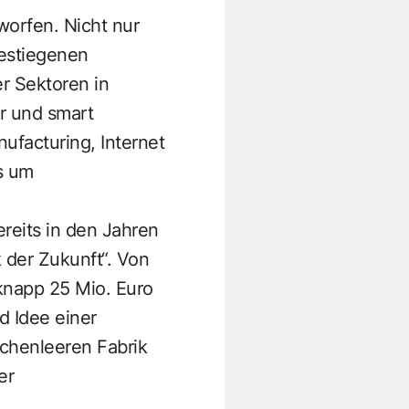
worfen. Nicht nur
gestiegenen
r Sektoren in
er und smart
ufacturing, Internet
es um
reits in den Jahren
 der Zukunft“. Von
knapp 25 Mio. Euro
nd Idee einer
schenleeren Fabrik
er