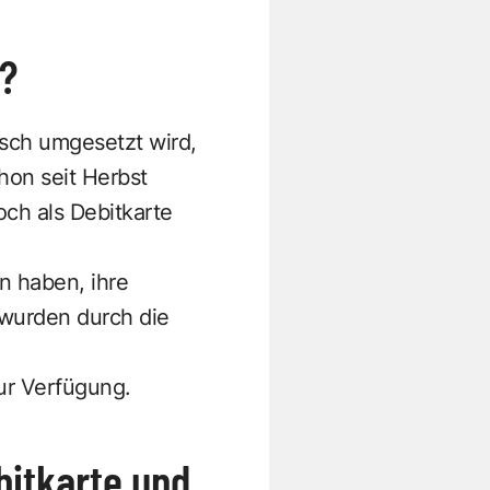
n?
usch umgesetzt wird,
hon seit Herbst
ch als Debitkarte
n haben, ihre
 wurden durch die
ur Verfügung.
bitkarte und