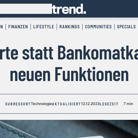
EN
FINANZEN
LIFESTYLE
RANKINGS
COMMUNITIES
SPECIALS
rte statt Bankomatka
neuen Funktionen
Technologie
12.12.2023
7 min
SUBRESSORT
AKTUALISIERT
LESEZEIT