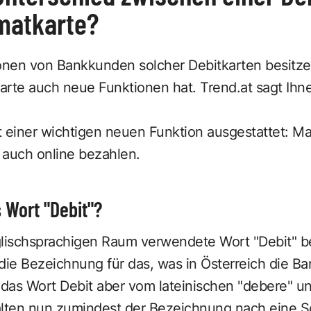
matkarte?
onen von Bankkunden solcher Debitkarten besitzen,
Karte auch neue Funktionen hat. Trend.at sagt Ihn
it einer wichtigen neuen Funktion ausgestattet: M
e auch online bezahlen.
 Wort "Debit"?
glischsprachigen Raum verwendete Wort "Debit" be
l die Bezeichnung für das, was in Österreich die Ba
das Wort Debit aber vom lateinischen "debere" u
alten nun zumindest der Bezeichnung nach eine S