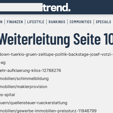
EN
FINANZEN
LIFESTYLE
RANKINGS
COMMUNITIES
SPECIALS
Weiterleitung Seite 1
wdown-tuerkis-gruen-zeitlupe-politik-backstage-josef-votz
-ag
/mehr-aufklaerung-kilos-12788276
mmobilien/schimmelbildung
mobilien/maklerprovision
s-spital
euern/quellensteuer-rueckerstattung
mmobilien/gewerbe-immobilien-preissturz-11946799