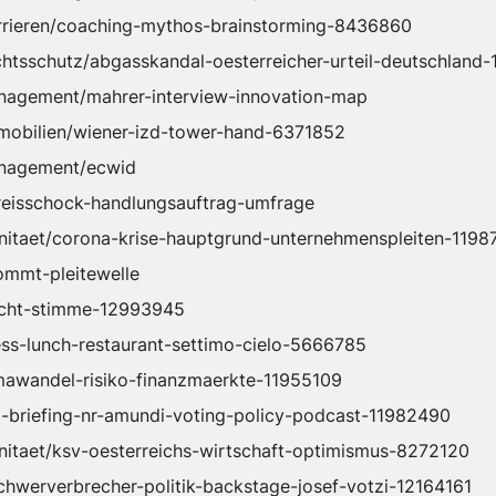
karrieren/coaching-mythos-brainstorming-8436860
echtsschutz/abgasskandal-oesterreicher-urteil-deutschland
management/mahrer-interview-innovation-map
mmobilien/wiener-izd-tower-hand-6371852
management/ecwid
/preisschock-handlungsauftrag-umfrage
onitaet/corona-krise-hauptgrund-unternehmenspleiten-1198
kommt-pleitewelle
macht-stimme-12993945
ness-lunch-restaurant-settimo-cielo-5666785
limawandel-risiko-finanzmaerkte-11955109
sg-briefing-nr-amundi-voting-policy-podcast-11982490
onitaet/ksv-oesterreichs-wirtschaft-optimismus-8272120
-schwerverbrecher-politik-backstage-josef-votzi-12164161