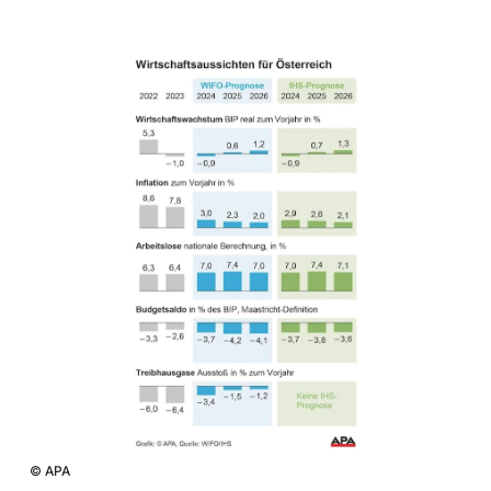
©
APA