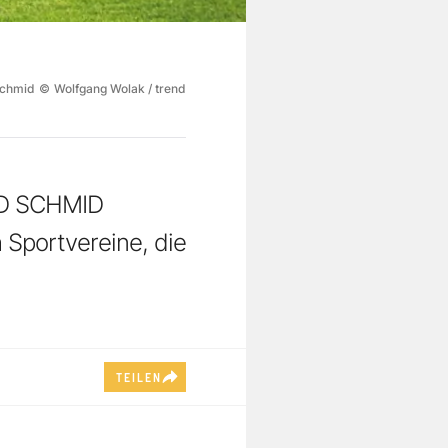
Schmid
©
Wolfgang Wolak / trend
ND SCHMID
h Sportvereine, die
TEILEN