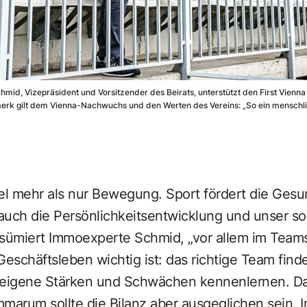
d, Vizepräsident und Vorsitzender des Beirats, unterstützt den First Vienna
rk gilt dem Vienna-Nachwuchs und den Werten des Vereins: „So ein menschlic
viel mehr als nur Bewegung. Sport fördert die Gesu
auch die Persönlichkeitsentwicklung und unser so
ümiert Immoexperte Schmid, „vor allem im Teams
Geschäftsleben wichtig ist: das richtige Team fin
n, eigene Stärken und Schwächen kennenlernen. Da
arum sollte die Bilanz aber ausgeglichen sein. 