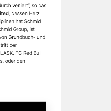
ch verliert“, so das
ited
, dessen Herz
ziplinen hat Schmid
chmid Group, ist
g von Grundbuch- und
ritt der
, LASK, FC Red Bull
hs, oder den