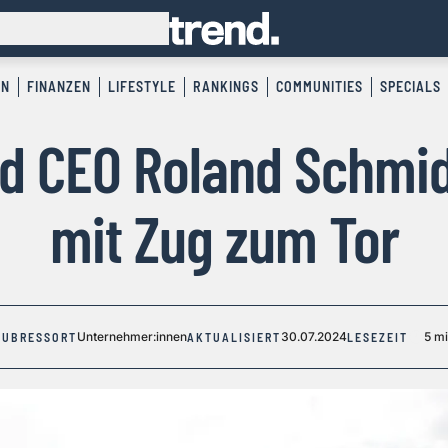
EN
FINANZEN
LIFESTYLE
RANKINGS
COMMUNITIES
SPECIALS
d CEO Roland Schmi
mit Zug zum Tor
Unternehmer:innen
30.07.2024
5 m
SUBRESSORT
AKTUALISIERT
LESEZEIT