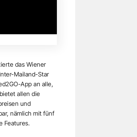
ierte das Wiener
nter-Mailand-Star
ed2GO-App
an alle,
ietet allen die
preisen und
bar, nämlich mit fünf
e Features.