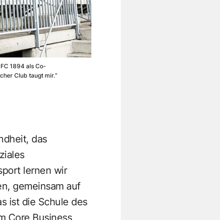
 FC 1894 als Co-
her Club taugt mir.“
ndheit, das
ziales
port lernen wir
den, gemeinsam auf
s ist die Schule des
Im Core Business