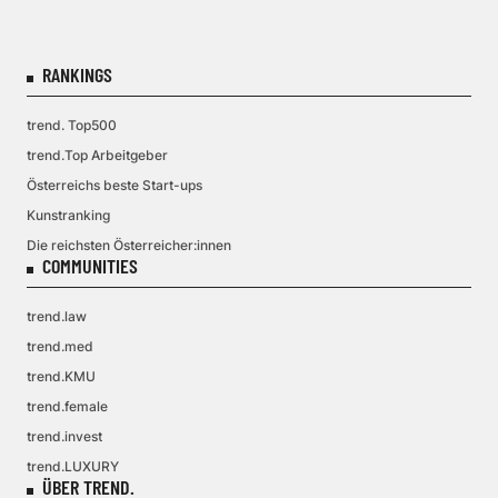
RANKINGS
trend. Top500
trend.Top Arbeitgeber
Österreichs beste Start-ups
Kunstranking
Die reichsten Österreicher:innen
COMMUNITIES
trend.law
trend.med
trend.KMU
trend.female
trend.invest
trend.LUXURY
ÜBER TREND.