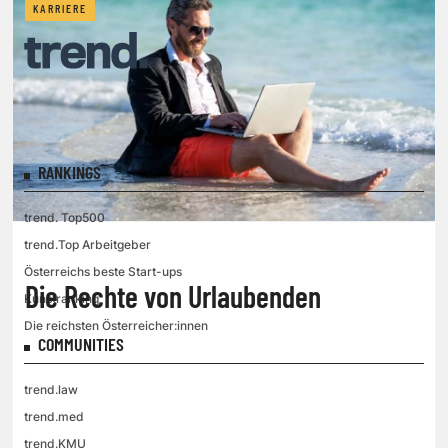
KARRIERE
RANKINGS
trend. Top500
trend.Top Arbeitgeber
Österreichs beste Start-ups
Die Rechte von Urlaubenden
Kunstranking
Die reichsten Österreicher:innen
COMMUNITIES
trend.law
trend.med
trend.KMU