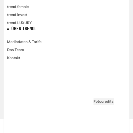
trend.female
trend.invest
trend.LUXURY
ÜBER TREND.
Mediadaten & Tarife
Das Team
Kontakt
VGN MEDIEN HOLDING
Impressum
AGB / ANB
Kontakt-Datenschutz
Datenschutzpolicy
Tarife Print / Online
Redirect Sitemap
Cookie Einstellungen
Vertrag widerrufen
Fotocredits