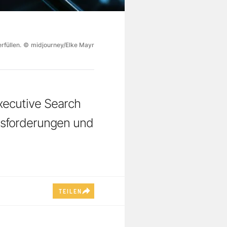
rfüllen.
©
midjourney/Elke Mayr
xecutive Search
usforderungen und
TEILEN