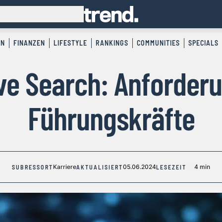
EN
FINANZEN
LIFESTYLE
RANKINGS
COMMUNITIES
SPECIALS
ve Search: Anforder
Führungskräfte
Karriere
05.06.2024
4 min
SUBRESSORT
AKTUALISIERT
LESEZEIT