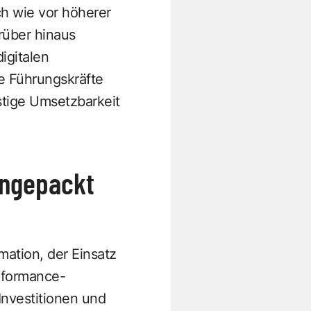
h wie vor höherer
rüber hinaus
igitalen
e Führungskräfte
istige Umsetzbarkeit
angepackt
mation, der Einsatz
erformance-
Investitionen und