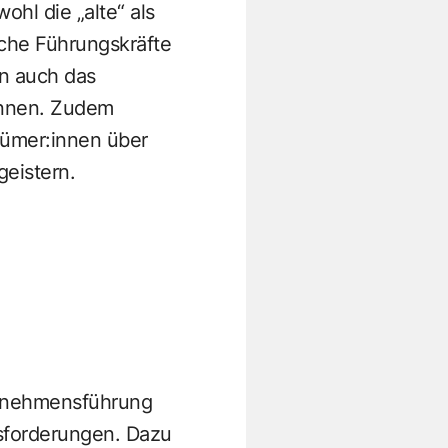
hl die „alte“ als
lche Führungskräfte
rn auch das
önnen. Zudem
ntümer:innen über
geistern.
ernehmensführung
usforderungen. Dazu