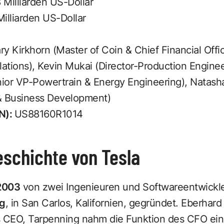
 Milliarden US-Dollar
Milliarden US-Dollar
y Kirkhorn (Master of Coin & Chief Financial Offi
lations), Kevin Mukai (Director-Production Enginee
ior VP-Powertrain & Energy Engineering), Nata
& Business Development)
N):
US88160R1014
schichte von Tesla
2003
von zwei Ingenieuren und Softwareentwickl
ng
, in San Carlos, Kalifornien, gegründet. Eberhar
s CEO, Tarpenning nahm die Funktion des CFO ei