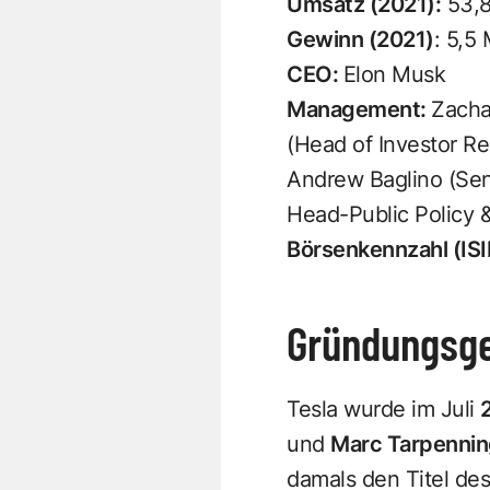
Umsatz (2021):
53,8
Gewinn (2021)
: 5,5 
CEO:
Elon Musk
Management:
Zachar
(Head of Investor Re
Andrew Baglino (Sen
Head-Public Policy 
Börsenkennzahl (ISI
Gründungsge
Tesla wurde im Juli
und
Marc Tarpenni
damals den Titel de