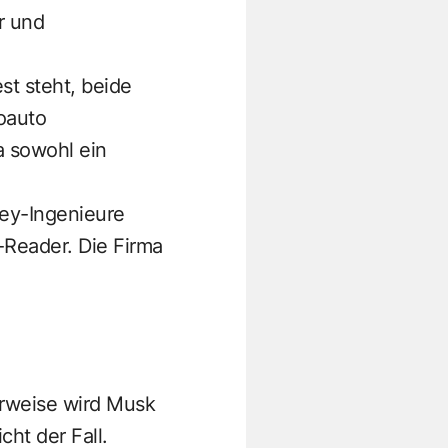
r und
st steht, beide
oauto
a sowohl ein
ley-Ingenieure
-Reader. Die Firma
erweise wird Musk
ht der Fall.