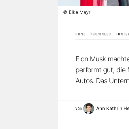
©
Elke Mayr
HOME
BUSINESS
UNTE
Elon Musk machte 
performt gut, di
Autos. Das Untern
Ann Kathrin H
VON