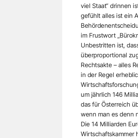
viel Staat“ drinnen 
gefühlt alles ist ei
Behördenentscheidung
im Frustwort „Bürokra
Unbestritten ist, da
überproportional zu
Rechtsakte – alles 
in der Regel erhebl
Wirtschaftsforschung
um jährlich 146 Mill
das für Österreich ü
wenn man es denn n
Die 14 Milliarden Eu
Wirtschaftskammer h