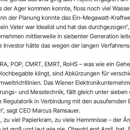
s der Ager kommen konnte, floss noch viel Wasser
nn der Planung konnte das Ein-Megawatt-Kraftwer
Mein Vater war Idealist und hat das durchgezogen“,
rnehmen mittlerweile in siebenter Generation leite
de Investor hätte das wegen der langen Verfahrens
RA, POP, CMRT, EMRT, RoHS – was wie ein Gehe
 Hochbegabte klingt, sind Abkürzungen für verschi
Umweltrichtlinien. Das Wiener Elektronikunterneh
rungs- und Messtechnik, fällt gleich unter sieben d
 Regulatorik in Verbindung mit den ausufernden B
n“, sagt CEO Marcus Ramsauer.
n, zu viel Papierkram, zu viele Hemmnisse – der Är
e ist groß und laut wie nie. Obwohl erst April, hat 