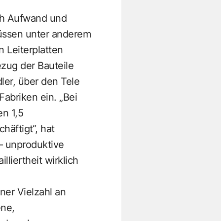
ich Aufwand und
üssen unter anderem
 Leiterplatten
zug der Bauteile
er, über den Tele
Fabriken ein. „Bei
en 1,5
häftigt“, hat
– unproduktive
liertheit wirklich
ner Vielzahl an
ne,