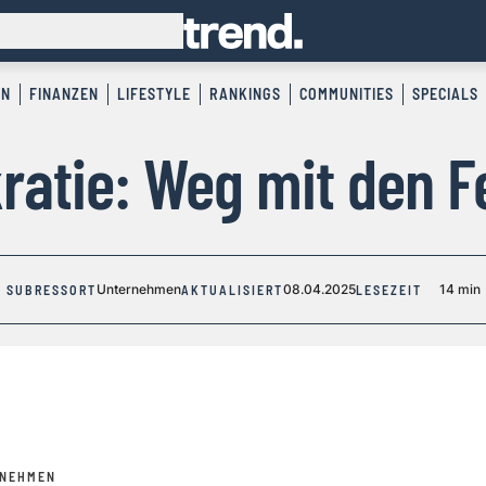
EN
FINANZEN
LIFESTYLE
RANKINGS
COMMUNITIES
SPECIALS
ratie: Weg mit den F
Unternehmen
08.04.2025
14 min
SUBRESSORT
AKTUALISIERT
LESEZEIT
RNEHMEN