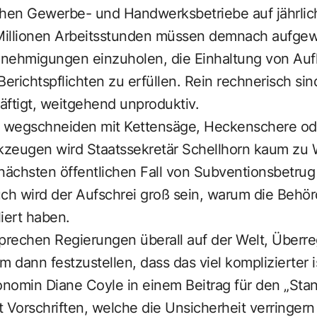
schen Gewerbe- und Handwerksbetriebe auf jährlich
Millionen Arbeitsstunden müssen demnach aufge
nehmigungen einzuholen, die Einhaltung von Auf
richtspflichten zu erfüllen. Rein rechnerisch si
äftigt, weitgehend unproduktiv.
s wegschneiden mit Kettensäge, Heckenschere o
kzeugen wird Staatssekretär Schellhorn kaum zu
ächsten öffentlichen Fall von Subventionsbetrug
ch wird der Aufschrei groß sein, warum die Behör
iert haben.
sprechen Regierungen überall auf der Welt, Überre
dann festzustellen, dass das viel komplizierter ist
nomin Diane Coyle in einem Beitrag für den „Sta
 Vorschriften, welche die Unsicherheit verringern 