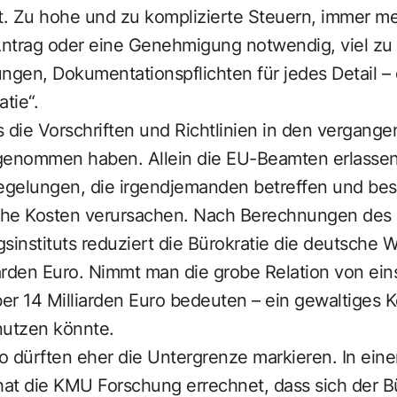
ist. Zu hohe und zu komplizierte Steuern, immer me
n Antrag oder eine Genehmigung notwendig, viel zu
en, Dokumentationspflichten für jedes Detail – d
tie“.
ss die Vorschriften und Richtlinien in den vergang
genommen haben. Allein die EU-Beamten erlassen 
Regelungen, die irgendjemanden betreffen und bes
iche Kosten verursachen. Nach Berechnungen des
sinstituts reduziert die Bürokratie die deutsche W
iarden Euro. Nimmt man die grobe Relation von ei
ber 14 Milliarden Euro bedeuten – ein gewaltiges 
utzen könnte.
ro dürften eher die Untergrenze markieren. In einer
at die KMU Forschung errechnet, dass sich der B