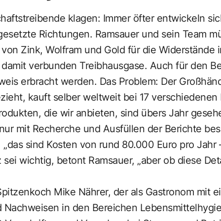
chaftstreibende klagen: Immer öfter entwickeln s
gesetzte Richtungen. Ramsauer und sein Team m
on Zink, Wolfram und Gold für die Widerstände in
 damit verbunden Treibhausgase. Auch für den Be
is erbracht werden. Das Problem: Der Großhändl
zieht, kauft selber weltweit bei 17 verschiedenen 
odukten, die wir anbieten, sind übers Jahr geseh
 nur mit Recherche und Ausfüllen der Berichte besc
 „das sind Kosten von rund 80.000 Euro pro Jahr 
sei wichtig, betont Ramsauer, „aber ob diese Detail
Spitzenkoch Mike Nährer, der als Gastronom mit ei
 Nachweisen in den Bereichen Lebensmittelhygie