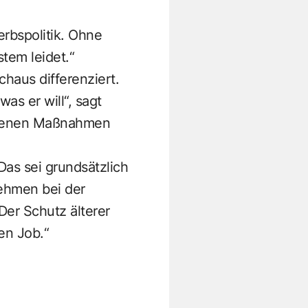
rbspolitik. Ohne
tem leidet.“
haus differenziert.
as er will“, sagt
offenen Maßnahmen
Das sei grundsätzlich
nehmen bei der
Der Schutz älterer
en Job.“