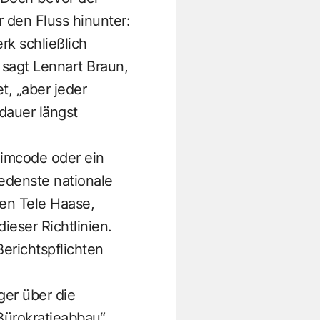
 den Fluss hinunter:
k schließlich
 sagt Lennart Braun,
t, „aber jeder
dauer längst
imcode oder ein
edenste nationale
men Tele Haase,
ieser Richtlinien.
erichtspflichten
ger über die
„Bürokratieabbau“