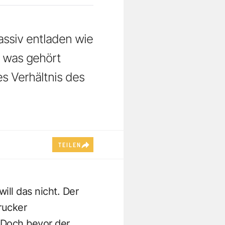
assiv entladen wie
, was gehört
s Verhältnis des
TEILEN
ll das nicht. Der
rucker
 Doch bevor der