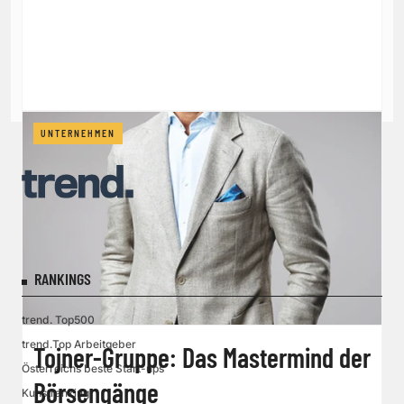
UNTERNEHMEN
RANKINGS
trend. Top500
trend.Top Arbeitgeber
Tojner-Gruppe: Das Mastermind der
Österreichs beste Start-ups
Börsengänge
Kunstranking