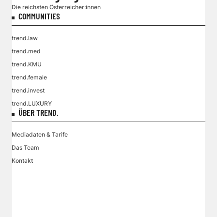
Die reichsten Österreicher:innen
COMMUNITIES
trend.law
trend.med
trend.KMU
trend.female
trend.invest
trend.LUXURY
ÜBER TREND.
Mediadaten & Tarife
Das Team
Kontakt
VGN MEDIEN HOLDING
Impressum
AGB / ANB
Kontakt-Datenschutz
Datenschutzpolicy