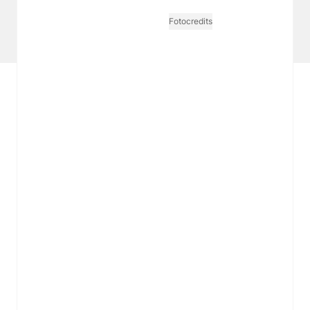
Tarife Print / Online
Redirect Sitemap
Cookie Einstellungen
Vertrag widerrufen
Fotocredits