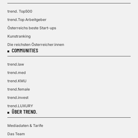
trend. Top500
trend.Top Arbeitgeber
Österreichs beste Start-ups
Kunstranking
Die reichsten Österreicher:innen
COMMUNITIES
trend.law
trend.med
trend.KMU
trend.female
trend.invest
trend.LUXURY
ÜBER TREND.
Mediadaten & Tarife
Das Team