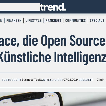
EN
FINANZEN
LIFESTYLE
RANKINGS
COMMUNITIES
SPECIALS
ace, die Open Source
Künstliche Intelligenz
Business Tools
07.02.2024
7 min
SUBRESSORT
AKTUALISIERT
LESEZEIT