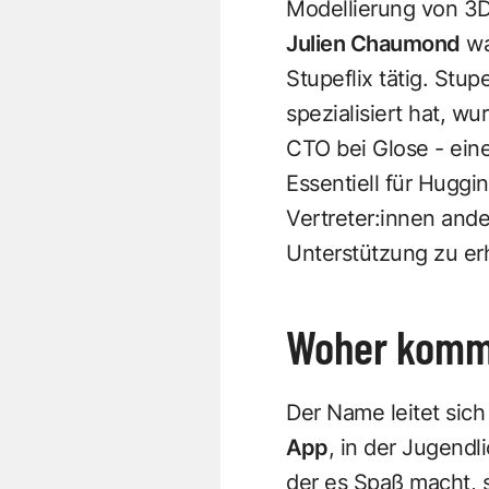
Modellierung von 3D-
Julien Chaumond
wa
Stupeflix tätig. Stup
spezialisiert hat, 
CTO bei Glose - eine
Essentiell für Huggi
Vertreter:innen and
Unterstützung zu er
Woher komm
Der Name leitet sic
App
, in der Jugendl
der es Spaß macht, s