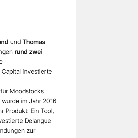
ond
und
Thomas
ungen
rund zwei
e
Capital investierte
 für Moodstocks
g wurde im Jahr 2016
 Produkt: Ein Tool,
nvestierte Delangue
wendungen zur