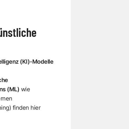
ünstliche
elligenz
(KI)-Modelle
che
ns (ML)
wie
ernen
ng) finden hier