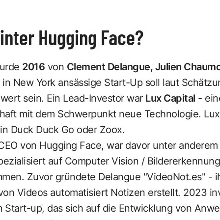
inter Hugging Face?
wurde
2016
von
Clement Delangue, Julien Chaum
in New York ansässige Start-Up soll
laut Schätz
wert sein. Ein Lead-Investor war
Lux Capital
- ein
chaft mit dem Schwerpunkt neue Technologie. Lux 
 in Duck Duck Go oder Zoox.
 CEO von Hugging Face, war davor unter anderem
pezialisiert auf Computer Vision / Bildererkennun
en. Zuvor gründete Delangue "VideoNot.es" - ihr
on Videos automatisiert Notizen erstellt. 2023 i
em Start-up, das sich auf die Entwicklung von An