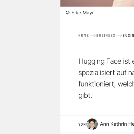
©
Elke Mayr
HOME
BUSINESS
BUSI
Hugging Face ist e
spezialisiert auf 
funktioniert, wel
gibt.
Ann Kathrin H
VON