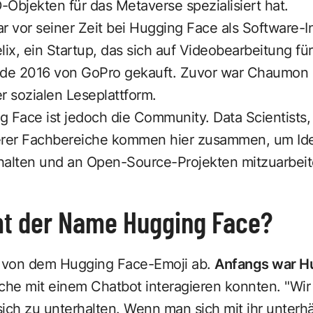
Objekten für das Metaverse spezialisiert hat.
r vor seiner Zeit bei Hugging Face als Software-I
elix, ein Startup, das sich auf Videobearbeitung fü
wurde 2016 von GoPro gekauft. Zuvor war Chaumo
r sozialen Leseplattform.
ng Face ist jedoch die Community. Data Scientists,
erer Fachbereiche kommen hier zusammen, um Ide
halten und an Open-Source-Projekten mitzuarbeit
t der Name Hugging Face?
h von dem Hugging Face-Emoji ab.
Anfangs war H
iche mit einem Chatbot interagieren konnten. "Wir
ich zu unterhalten. Wenn man sich mit ihr unterhä