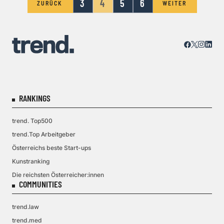
3
4
5
6
ZURÜCK
WEITER
RANKINGS
trend. Top500
trend.Top Arbeitgeber
Österreichs beste Start-ups
Kunstranking
Die reichsten Österreicher:innen
COMMUNITIES
trend.law
trend.med